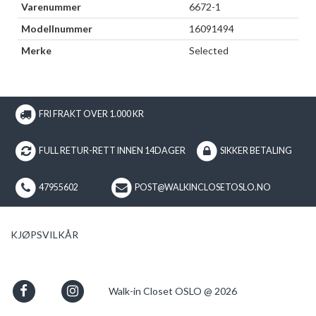
Varenummer
6672-1
Modellnummer
16091494
Merke
Selected
FRI FRAKT OVER 1.000 KR
FULL RETUR-RETT INNEN 14DAGER
SIKKER BETALING
47955602
POST@WALKINCLOSETOSLO.NO
KJØPSVILKÅR
Walk-in Closet OSLO @ 2026