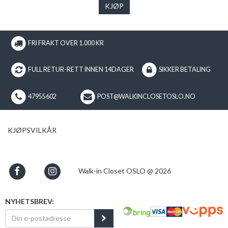
KJØP
FRI FRAKT OVER 1.000 KR
FULL RETUR-RETT INNEN 14DAGER
SIKKER BETALING
47955602
POST@WALKINCLOSETOSLO.NO
KJØPSVILKÅR
Walk-in Closet OSLO @ 2026
NYHETSBREV: