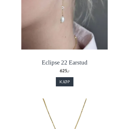
Eclipse 22 Earstud
625,-
KJØP