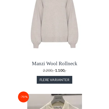
Manzi Wool Rollneck
2.200,-
1.100,-
FLERE VARIANTER
- 70 %