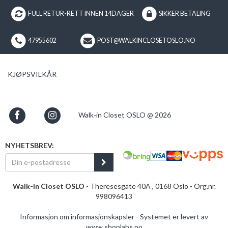
FULL RETUR-RETT INNEN 14DAGER
SIKKER BETALING
47955602
POST@WALKINCLOSETOSLO.NO
KJØPSVILKÅR
Walk-in Closet OSLO @ 2026
NYHETSBREV:
Walk-in Closet OSLO
- Theresesgate 40A , 0168 Oslo - Org.nr.
998096413
Informasjon om informasjonskapsler
-
Systemet er levert av
www.shoplabs.no