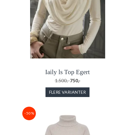
Iaily ls Top Egert
1.500,-
750,-
FLERE VARIANTER
- 50 %