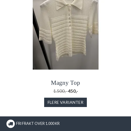
Magny Top
1.500,-
450,-
FLERE VARIANTER
FRI FRAKT OVER 1.000 KR