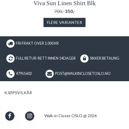
Viva Sun Linen Shirt Blk
700,-
350,-
FLERE VARIANTER
FRI FRAKT OVER 1.000 KR
FULL RETUR-RETT INNEN 14DAGER
SIKKER BETALING
47955602
POST@WALKINCLOSETOSLO.NO
KJØPSVILKÅR
Walk-in Closet OSLO @ 2026