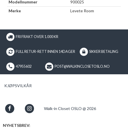
Modellnummer
900025
Merke
Levete Room
FRI FRAKT OVER 1.000 KR
FULL RETUR-RETT INNEN 14DAGER
SIKKER BETALING
47955602
POST@WALKINCLOSETOSLO.NO
KJØPSVILKÅR
Walk-in Closet OSLO @ 2026
NYHETSBREV: