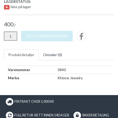
LAGERSTATUS:
Ikke på lager
400,-
LEGG I HANDLEKURVEN
Produktdetaljer
Omtaler (
0
)
Varenummer
3840
Merke
Khione Jewelry
FRI FRAKT OVER 1.000 KR
FULL RETUR-RETT INNEN 14DAGER
SIKKER BETALING