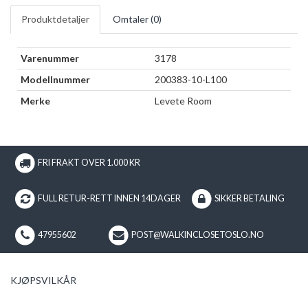
Produktdetaljer
Omtaler (
0
)
Varenummer
3178
Modellnummer
200383-10-L100
Merke
Levete Room
FRI FRAKT OVER 1.000 KR
FULL RETUR-RETT INNEN 14DAGER
SIKKER BETALING
47955602
POST@WALKINCLOSETOSLO.NO
KJØPSVILKÅR