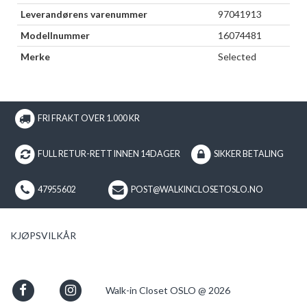
Leverandørens varenummer
97041913
Modellnummer
16074481
Merke
Selected
FRI FRAKT OVER 1.000 KR
FULL RETUR-RETT INNEN 14DAGER
SIKKER BETALING
47955602
POST@WALKINCLOSETOSLO.NO
KJØPSVILKÅR
Walk-in Closet OSLO @ 2026