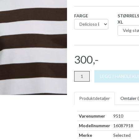
FARGE
STØRRELS
XL
300,-
LEGG I HANDLEK
Produktdetaljer
Omtaler (
Varenummer
9510
Modellnummer
16087918
Merke
Selected