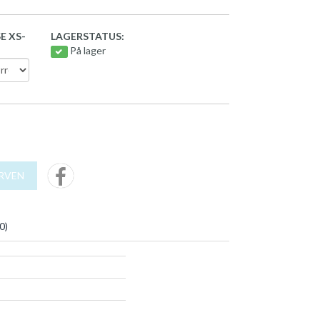
E XS-
LAGERSTATUS:
På lager
URVEN
0
)