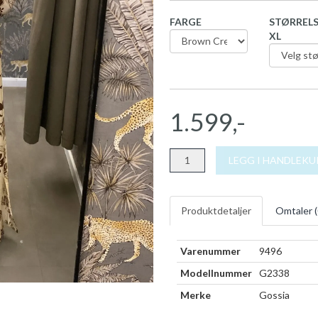
FARGE
STØRRELS
XL
1.599,-
LEGG I HANDLEK
Produktdetaljer
Omtaler (
Varenummer
9496
Modellnummer
G2338
Merke
Gossia