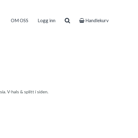
OM OSS
Logg inn
Handlekurv
. V-hals & splitt i siden.