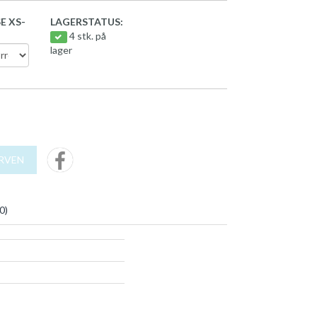
E XS-
LAGERSTATUS:
4 stk. på
lager
URVEN
0
)