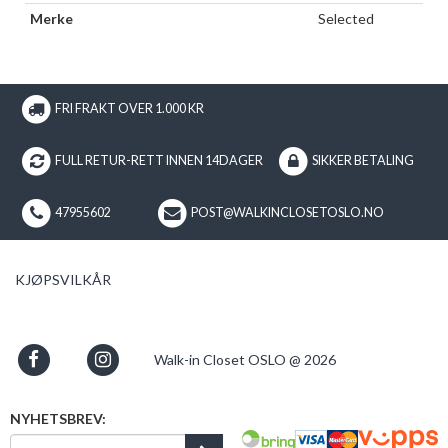
Merke
Selected
FRI FRAKT OVER 1.000 KR
FULL RETUR-RETT INNEN 14DAGER
SIKKER BETALING
47955602
POST@WALKINCLOSETOSLO.NO
KJØPSVILKÅR
Walk-in Closet OSLO @ 2026
NYHETSBREV: