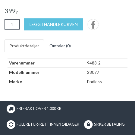
399,-
LEGG I HANDLEKURVEN
Produktdetaljer
Omtaler (
0
)
Varenummer
9483-2
Modellnummer
28077
Merke
Endless
FRI FRAKT OVER 1.000 KR
FULL RETUR-RETT INNEN 14DAGER
SIKKER BETALING