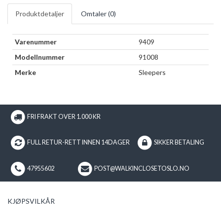
Produktdetaljer
Omtaler (
0
)
Varenummer
9409
Modellnummer
91008
Merke
Sleepers
FRI FRAKT OVER 1.000 KR
FULL RETUR-RETT INNEN 14DAGER
SIKKER BETALING
47955602
POST@WALKINCLOSETOSLO.NO
KJØPSVILKÅR