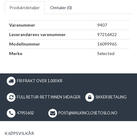
Produktdetaljer
Omtaler (
0
)
Varenummer
9407
Leverandørens varenummer
97216422
Modellnummer
16099965
Merke
Selected
FRI FRAKT OVER 1.000 KR
FULL RETUR-RETT INNEN 14DAGER
SIKKER BETALING
47955602
POST@WALKINCLOSETOSLO.NO
KJØPSVILKÅR