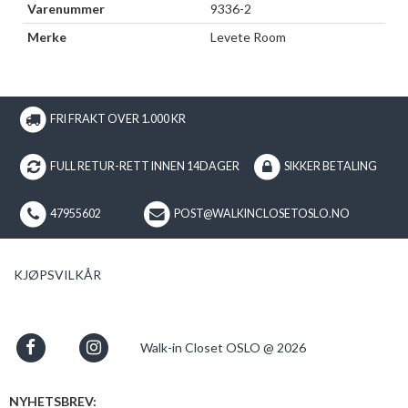
Varenummer
9336-2
Merke
Levete Room
FRI FRAKT OVER 1.000 KR
FULL RETUR-RETT INNEN 14DAGER
SIKKER BETALING
47955602
POST@WALKINCLOSETOSLO.NO
KJØPSVILKÅR
Walk-in Closet OSLO @ 2026
NYHETSBREV: