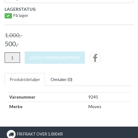
LAGERSTATUS:
På lager
1.000,-
500,-
LEGG I HANDLEKURVEN
Produktdetaljer
Omtaler (
0
)
Varenummer
9245
Merke
Moves
FRI FRAKT OVER 1.000 KR