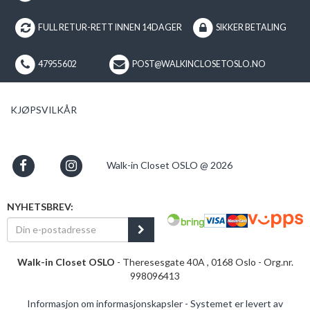
FULL RETUR-RETT INNEN 14DAGER
SIKKER BETALING
47955602
POST@WALKINCLOSETOSLO.NO
KJØPSVILKÅR
Walk-in Closet OSLO @ 2026
NYHETSBREV:
Walk-in Closet OSLO
- Theresesgate 40A , 0168 Oslo - Org.nr.
998096413
Informasjon om informasjonskapsler
-
Systemet er levert av