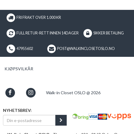
FRI FRAKT OVER 1.000 KR
FULL RETUR-RETT INNEN 14DAGER
SIKKER BETALING
47955602
POST@WALKINCLOSETOSLO.NO
KJØPSVILKÅR
Walk-in Closet OSLO @ 2026
NYHETSBREV: