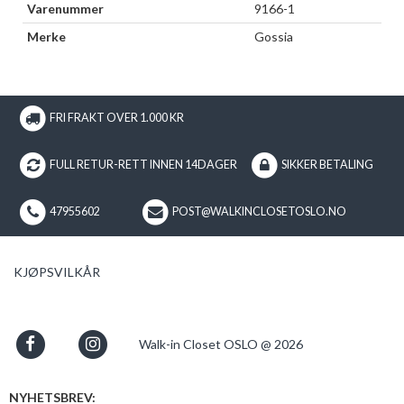
Varenummer
9166-1
Merke
Gossia
FRI FRAKT OVER 1.000 KR
FULL RETUR-RETT INNEN 14DAGER
SIKKER BETALING
47955602
POST@WALKINCLOSETOSLO.NO
KJØPSVILKÅR
Walk-in Closet OSLO @ 2026
NYHETSBREV: