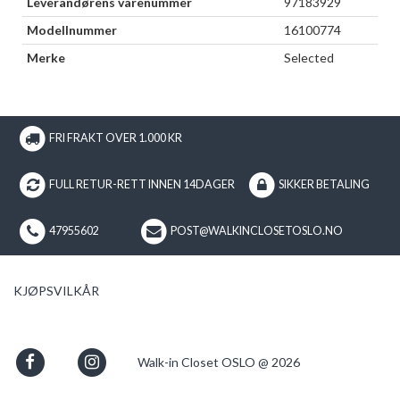
Leverandørens varenummer
97183929
Modellnummer
16100774
Merke
Selected
FRI FRAKT OVER 1.000 KR
FULL RETUR-RETT INNEN 14DAGER
SIKKER BETALING
47955602
POST@WALKINCLOSETOSLO.NO
KJØPSVILKÅR
Walk-in Closet OSLO @ 2026