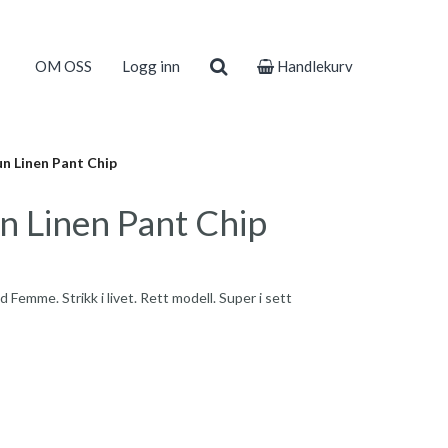
OM OSS
Logg inn
Handlekurv
un Linen Pant Chip
n Linen Pant Chip
d Femme. Strikk i livet. Rett modell. Super i sett