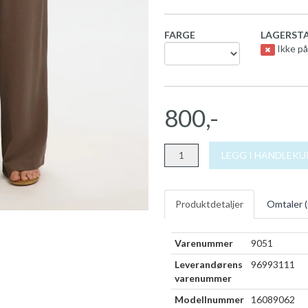
FARGE
LAGERSTA
Ikke på
800,-
LEGG I HANDLEK
Produktdetaljer
Omtaler (
Varenummer
9051
Leverandørens
96993111
varenummer
Modellnummer
16089062