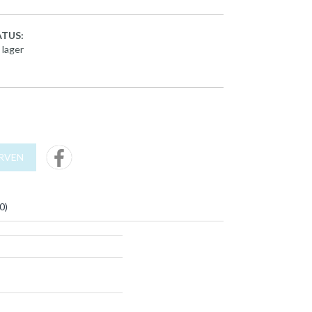
TUS:
 lager
URVEN
0
)