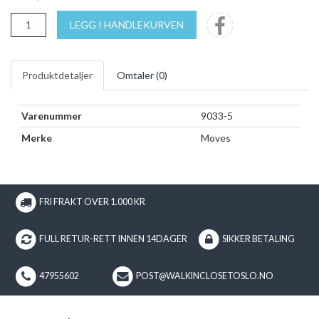
LEGG I HANDLEKURVEN
Produktdetaljer
Omtaler (
0
)
Varenummer
9033-5
Merke
Moves
FRI FRAKT OVER 1.000 KR
FULL RETUR-RETT INNEN 14DAGER
SIKKER BETALING
47955602
POST@WALKINCLOSETOSLO.NO