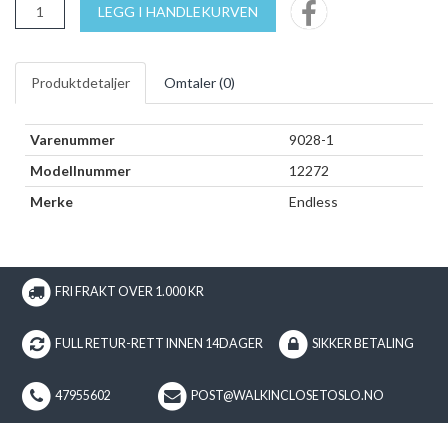
LEGG I HANDLEKURVEN
Produktdetaljer
Omtaler (
0
)
Varenummer
9028-1
Modellnummer
12272
Merke
Endless
FRI FRAKT OVER 1.000 KR
FULL RETUR-RETT INNEN 14DAGER
SIKKER BETALING
47955602
POST@WALKINCLOSETOSLO.NO