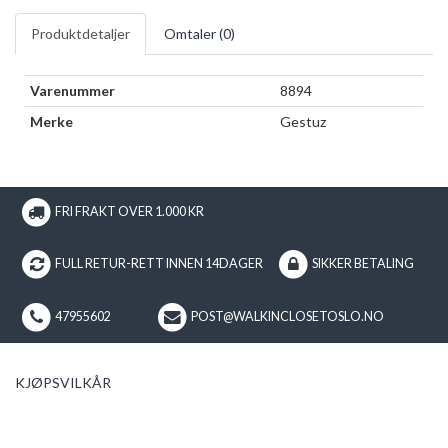
Produktdetaljer
Omtaler (
0
)
Varenummer
8894
Merke
Gestuz
FRI FRAKT OVER 1.000 KR
FULL RETUR-RETT INNEN 14DAGER
SIKKER BETALING
47955602
POST@WALKINCLOSETOSLO.NO
KJØPSVILKÅR