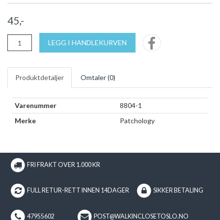
45,-
LEGG I HANDLEKURVEN
Produktdetaljer
Omtaler (
0
)
Varenummer
8804-1
Merke
Patchology
FRI FRAKT OVER 1.000 KR
FULL RETUR-RETT INNEN 14DAGER
SIKKER BETALING
47955602
POST@WALKINCLOSETOSLO.NO