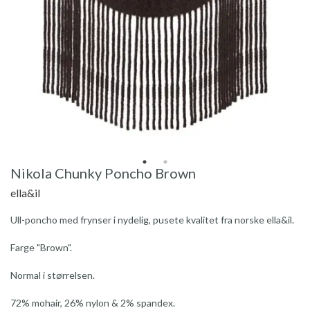
Nikola Chunky Poncho Brown
ella&il
Ull-poncho med frynser i nydelig, pusete kvalitet fra norske ella&il.
Farge "Brown".
Normal i størrelsen.
72% mohair, 26% nylon & 2% spandex.