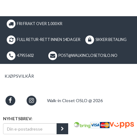
FRI FRAKT OVER 1.000 KR
FULL RETUR-RETT INNEN 14DAGER
SIKKER BETALING
47955602
POST@WALKINCLOSETOSLO.NO
KJØPSVILKÅR
Walk-in Closet OSLO @ 2026
NYHETSBREV: