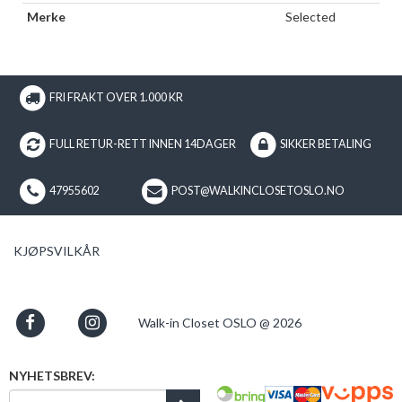
Merke
Selected
FRI FRAKT OVER 1.000 KR
FULL RETUR-RETT INNEN 14DAGER
SIKKER BETALING
47955602
POST@WALKINCLOSETOSLO.NO
KJØPSVILKÅR
Walk-in Closet OSLO @ 2026
NYHETSBREV: