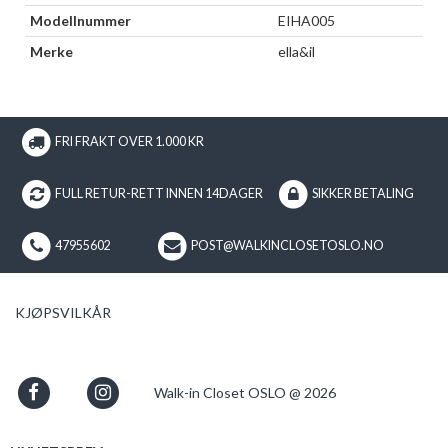
Modellnummer
EIHA005
Merke
ella&il
FRI FRAKT OVER 1.000 KR
FULL RETUR-RETT INNEN 14DAGER
SIKKER BETALING
47955602
POST@WALKINCLOSETOSLO.NO
KJØPSVILKÅR
Walk-in Closet OSLO @ 2026