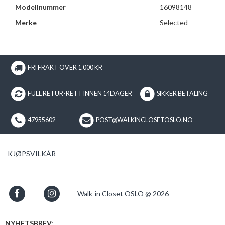
Modellnummer
16098148
Merke
Selected
FRI FRAKT OVER 1.000 KR
FULL RETUR-RETT INNEN 14DAGER
SIKKER BETALING
47955602
POST@WALKINCLOSETOSLO.NO
KJØPSVILKÅR
Walk-in Closet OSLO @ 2026
NYHETSBREV: