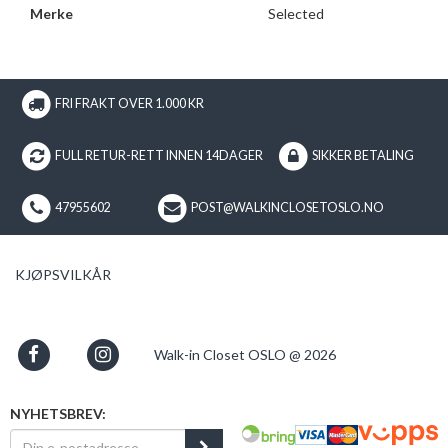
Merke
Selected
FRI FRAKT OVER 1.000 KR
FULL RETUR-RETT INNEN 14DAGER
SIKKER BETALING
47955602
POST@WALKINCLOSETOSLO.NO
KJØPSVILKÅR
Walk-in Closet OSLO @ 2026
NYHETSBREV: