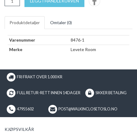
LEGG I HANDLEKURVEN
Produktdetaljer
Omtaler (
0
)
Varenummer
8476-1
Merke
Levete Room
FRI FRAKT OVER 1.000 KR
FULL RETUR-RETT INNEN 14DAGER
SIKKER BETALING
47955602
POST@WALKINCLOSETOSLO.NO
KJØPSVILKÅR