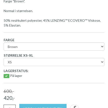
Farge "Brown".
Normal i størrelsen.
50% resirkulert polyester, 45% LENZING™ ECOVERO™ Viskose,
5% Elastan.
FARGE
STØRRELSE XS-XL
LAGERSTATUS:
På lager
600,-
420,-