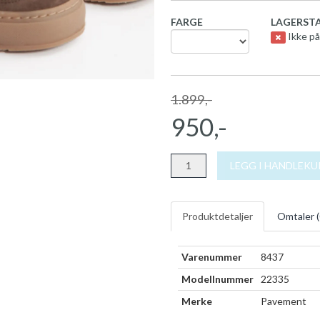
FARGE
LAGERSTA
Ikke på
1.899,-
950,-
LEGG I HANDLEK
Produktdetaljer
Omtaler (
Varenummer
8437
Modellnummer
22335
Merke
Pavement