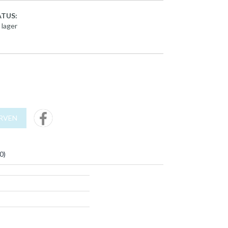
TUS:
 lager
URVEN
0
)