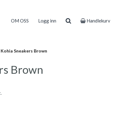
OM OSS
Logg inn
Handlekurv
Kohia Sneakers Brown
rs Brown
.