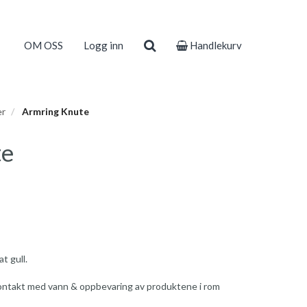
OM OSS
Logg inn
Handlekurv
er
Armring Knute
te
t gull.
 kontakt med vann & oppbevaring av produktene i rom