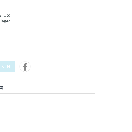
TUS:
 lager
URVEN
0
)