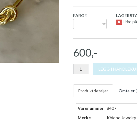
FARGE
LAGERSTA
Ikke på
600,-
LEGG I HANDLEK
Produktdetaljer
Omtaler (
Varenummer
8407
Merke
Khione Jewelry