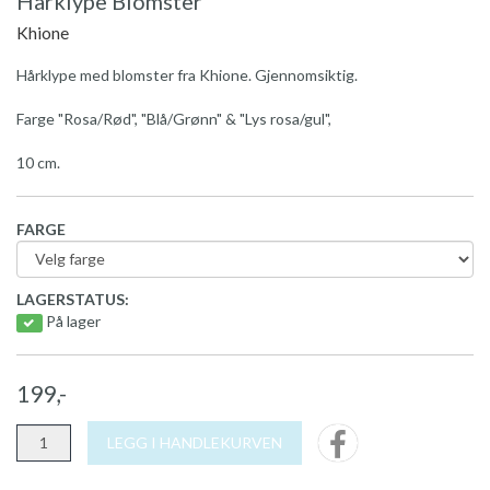
Hårklype Blomster
Khione
Hårklype med blomster fra Khione. Gjennomsiktig.
Farge "Rosa/Rød", "Blå/Grønn" & "Lys rosa/gul",
10 cm.
FARGE
LAGERSTATUS:
På lager
199,-
LEGG I HANDLEKURVEN