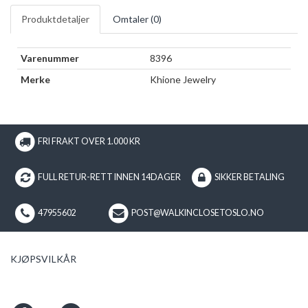
Produktdetaljer
Omtaler (
0
)
Varenummer
8396
Merke
Khione Jewelry
FRI FRAKT OVER 1.000 KR
FULL RETUR-RETT INNEN 14DAGER
SIKKER BETALING
47955602
POST@WALKINCLOSETOSLO.NO
KJØPSVILKÅR