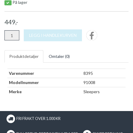
På lager
449,-
LEGG I HANDLEKURVEN
Produktdetaljer
Omtaler (
0
)
Varenummer
8395
Modellnummer
91008
Merke
Sleepers
FRI FRAKT OVER 1.000 KR