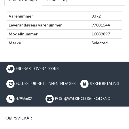
Varenummer
8372
Leverandørens varenummer
97031544
Modellnummer
16089897
Merke
Selected
FRI FRAKT OVER 1.000 KR
FULL RETUR-RETT INNEN 14DAGER
SIKKER BETALING
47955602
POST@WALKINCLOSETOSLO.NO
KJØPSVILKÅR