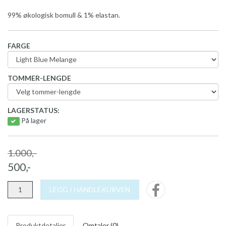
99% økologisk bomull & 1% elastan.
FARGE
TOMMER-LENGDE
LAGERSTATUS:
På lager
1.000,-
500,-
LEGG I HANDLEKURVEN
Produktdetaljer
Omtaler (
0
)