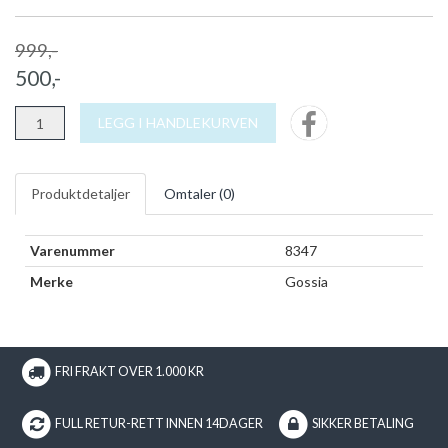
999,-
500,-
LEGG I HANDLEKURVEN
Produktdetaljer
Omtaler (
0
)
Varenummer
8347
Merke
Gossia
FRI FRAKT OVER 1.000 KR
FULL RETUR-RETT INNEN 14DAGER
SIKKER BETALING