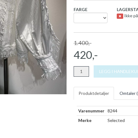
FARGE
LAGERSTA
Ikke på
1.400,-
420,-
LEGG I HANDLEK
Produktdetaljer
Omtaler (
Varenummer
8244
Merke
Selected