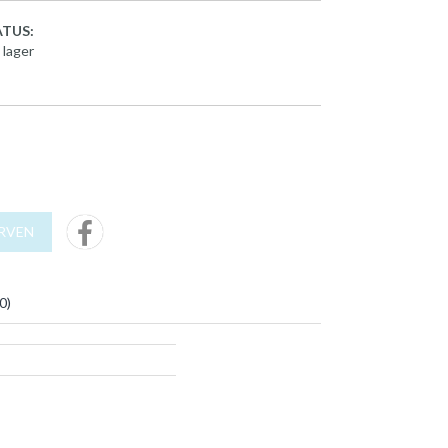
TUS:
 lager
URVEN
0
)