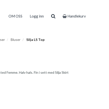
OM OSS
Logg inn
Handlekurv
user
Bluser
Silja LS Top
ted Femme. Halv hals. Fin i sett med Silja Skirt