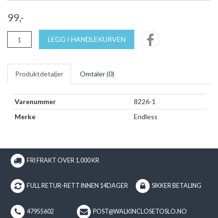
99,-
LEGG I HANDLEKURVEN
Produktdetaljer
Omtaler (
0
)
Varenummer
8226-1
Merke
Endless
FRI FRAKT OVER 1.000 KR
FULL RETUR-RETT INNEN 14DAGER
SIKKER BETALING
47955602
POST@WALKINCLOSETOSLO.NO