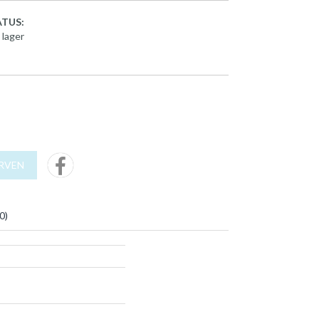
TUS:
 lager
URVEN
0
)