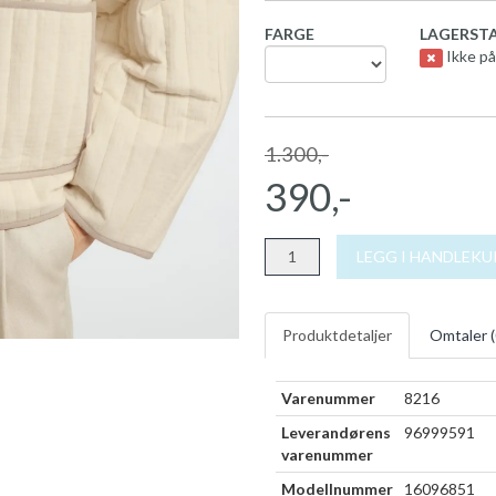
FARGE
LAGERSTA
Ikke på
1.300,-
390,-
LEGG I HANDLEK
Produktdetaljer
Omtaler (
Varenummer
8216
Leverandørens
96999591
varenummer
Modellnummer
16096851