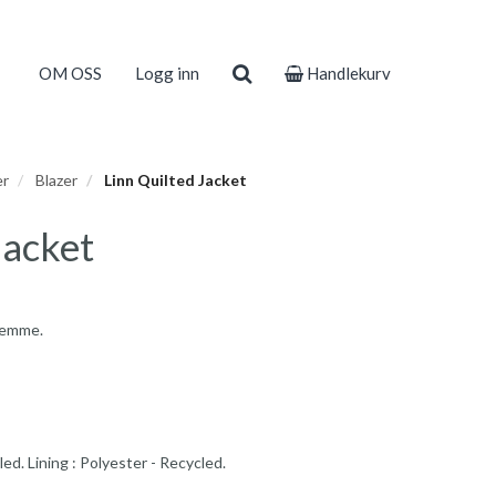
OM OSS
Logg inn
Handlekurv
er
Blazer
Linn Quilted Jacket
Jacket
Femme.
d. Lining : Polyester - Recycled.