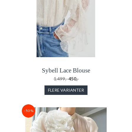
Sybell Lace Blouse
1.499,-
450,-
FLERE VARIANTER
- 50 %