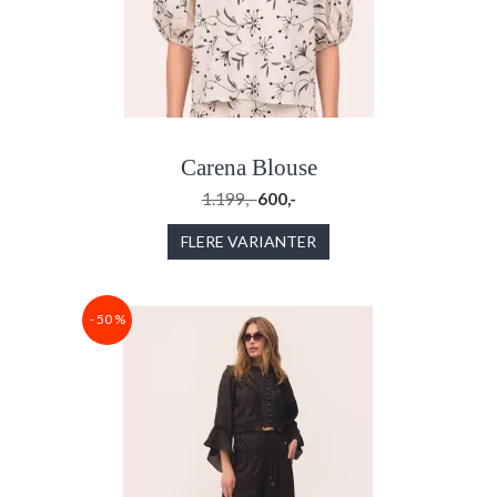
Carena Blouse
1.199,-
600,-
FLERE VARIANTER
- 50 %