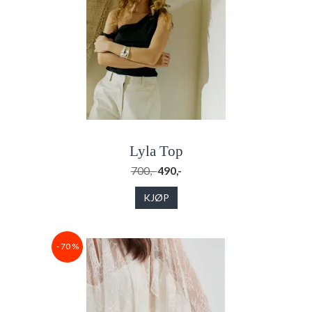
Lyla Top
700,-
490,-
KJØP
- 70 %